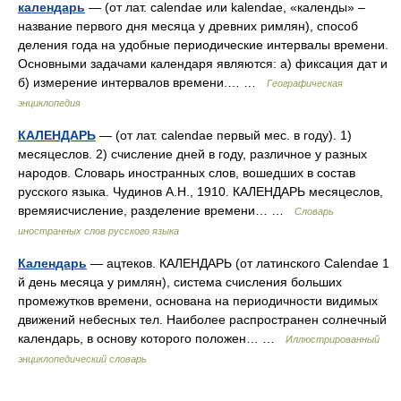
календарь
— (от лат. calendae или kalendae, «календы» –
название первого дня месяца у древних римлян), способ
деления года на удобные периодические интервалы времени.
Основными задачами календаря являются: а) фиксация дат и
б) измерение интервалов времени.… …
Географическая
энциклопедия
КАЛЕНДАРЬ
— (от лат. calendae первый мес. в году). 1)
месяцеслов. 2) счисление дней в году, различное у разных
народов. Словарь иностранных слов, вошедших в состав
русского языка. Чудинов А.Н., 1910. КАЛЕНДАРЬ месяцеслов,
времяисчисление, разделение времени… …
Словарь
иностранных слов русского языка
Календарь
— ацтеков. КАЛЕНДАРЬ (от латинского Calendae 1
й день месяца у римлян), система счисления больших
промежутков времени, основана на периодичности видимых
движений небесных тел. Наиболее распространен солнечный
календарь, в основу которого положен… …
Иллюстрированный
энциклопедический словарь