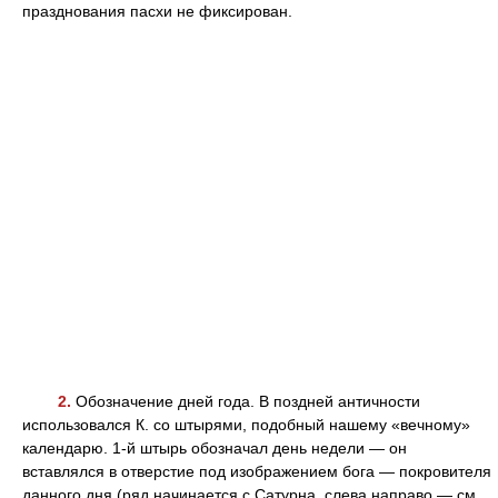
празднования пасхи не фиксирован.
2.
Обозначение дней года. В поздней античности
использовался К. со штырями, подобный нашему «вечному»
календарю. 1-й штырь обозначал день недели — он
вставлялся в отверстие под изображением бога — покровителя
данного дня (ряд начинается с Сатурна, слева направо — см.