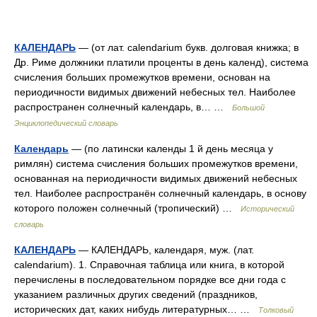
КАЛЕНДАРЬ
— (от лат. calendarium букв. долговая книжка; в
Др. Риме должники платили проценты в день календ), система
счисления больших промежутков времени, основан на
периодичности видимых движений небесных тел. Наиболее
распространен солнечный календарь, в… …
Большой
Энциклопедический словарь
Календарь
— (по латински календы 1 й день месяца у
римлян) система счисления больших промежутков времени,
основанная на периодичности видимых движений небесных
тел. Наиболее распространён солнечный календарь, в основу
которого положен солнечный (тропический) …
Исторический
словарь
КАЛЕНДАРЬ
— КАЛЕНДАРЬ, календаря, муж. (лат.
calendarium). 1. Справочная таблица или книга, в которой
перечислены в последовательном порядке все дни года с
указанием различных других сведений (праздников,
исторических дат, каких нибудь литературных… …
Толковый