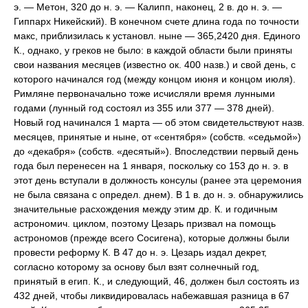
э. — Метон, 320 до н. э. — Калипп, наконец, 2 в. до н. э. —
Гиппарх Никейский). В конечном счете длина года по точности
макс, приблизилась к установл. ныне — 365,2420 дня. Единого
К., однако, у греков не было: в каждой области были приняты
свои названия месяцев (известно ок. 400 назв.) и свой день, с
которого начинался год (между концом июня и концом июля).
Римляне первоначально тоже исчисляли время лунными
годами (лунный год состоял из 355 или 377 — 378 дней).
Новый год начинался 1 марта — об этом свидетельствуют назв.
месяцев, принятые и ныне, от «сентября» (собств. «седьмой»)
до «декабря» (собств. «десятый»). Впоследствии первый день
года был перенесен на 1 января, поскольку со 153 до н. э. в
этот день вступали в должность консулы (ранее эта церемония
не была связана с определ. днем). В 1 в. до н. э. обнаружились
значительные расхождения между этим др. К. и годичным
астрономич. циклом, поэтому Цезарь призвал на помощь
астрономов (прежде всего Сосигена), которые должны были
провести реформу К. В 47 до н. э. Цезарь издал декрет,
согласно которому за основу был взят солнечный год,
принятый в егип. К., и следующий, 46, должен был состоять из
432 дней, чтобы ликвидировалась набежавшая разница в 67