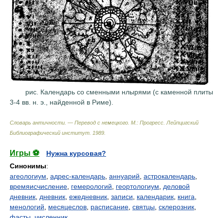
рис. Календарь со сменными нлырями (с каменной плиты
3-4 вв. н. э., найденной в Риме).
Словарь античности. — Перевод с немецкого. М.: Прогресс
.
Лейпцигский
Библиографический институт
.
1989
.
Игры ⚽
Нужна курсовая?
Синонимы
:
агеологиум
,
адрес-календарь
,
аннуарий
,
астрокалендарь
,
времяисчисление
,
гемерологий
,
геортологиум
,
деловой
дневник
,
дневник
,
ежедневник
,
записи
,
календарик
,
книга
,
менологий
,
месяцеслов
,
расписание
,
святцы
,
склерозник
,
фасты
,
численник