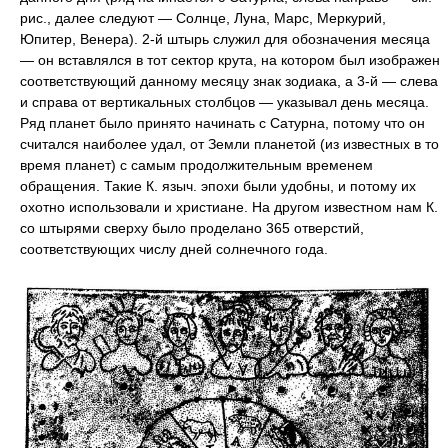
рис., далее следуют — Солнце, Луна, Марс, Меркурий,
Юпитер, Венера). 2-й штырь служил для обозначения месяца
— он вставлялся в тот сектор крута, на котором был изображен
соответствующий данному месяцу знак зодиака, а 3-й — слева
и справа от вертикальных столбцов — указывал день месяца.
Ряд планет было принято начинать с Сатурна, потому что он
считался наиболее удал, от Земли планетой (из известных в то
время планет) с самым продолжительным временем
обращения. Такие К. языч. эпохи были удобны, и потому их
охотно использовали и христиане. На другом известном нам К.
со штырями сверху было проделано 365 отверстий,
соответствующих числу дней солнечного года.