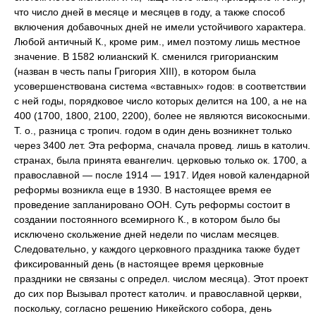
что число дней в месяце и месяцев в году, а также способ
включения добавочных дней не имели устойчивого характера.
Любой античный К., кроме рим., имел поэтому лишь местное
значение. В 1582 юлианский К. сменился григорианским
(назван в честь папы Григория XIII), в котором была
усовершенствована система «вставных» годов: в соответствии
с ней годы, порядковое число которых делится на 100, а не на
400 (1700, 1800, 2100, 2200), более не являются високосными.
Т. о., разница с тропич. годом в один день возникнет только
через 3400 лет. Эта реформа, сначала провед. лишь в католич.
странах, была принята евангелич. церковью только ок. 1700, а
православной — после 1914 — 1917. Идея новой календарной
реформы возникла еще в 1930. В настоящее время ее
проведение запланировано ООН. Суть реформы состоит в
создании постоянного всемирного К., в котором было бы
исключено скольжение дней недели по числам месяцев.
Следовательно, у каждого церковного праздника также будет
фиксированный день (в настоящее время церковные
праздники не связаны с определ. числом месяца). Этот проект
до сих пор Вызывал протест католич. и православной церкви,
поскольку, согласно решению Никейского собора, день