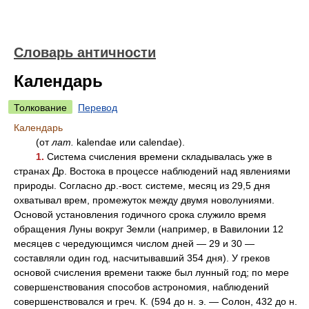
Словарь античности
Календарь
Толкование
Перевод
Календарь
(от
лат.
kalendae или calendae).
1.
Система счисления времени складывалась уже в
странах Др. Востока в процессе наблюдений над явлениями
природы. Согласно др.-вост. системе, месяц из 29,5 дня
охватывал врем, промежуток между двумя новолуниями.
Основой установления годичного срока служило время
обращения Луны вокруг Земли (например, в Вавилонии 12
месяцев с чередующимся числом дней — 29 и 30 —
составляли один год, насчитывавший 354 дня). У греков
основой счисления времени также был лунный год; по мере
совершенствования способов астрономия, наблюдений
совершенствовался и греч. К. (594 до н. э. — Солон, 432 до н.