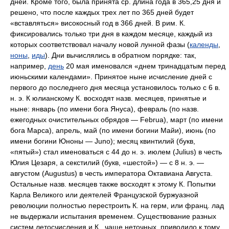
дней. Кроме того, была принята ср. длина года в 365,25 дня и
решено, что после каждых трех лет по 365 дней будет
«вставляться» високосный год в 366 дней. В рим. К.
фиксировались только три дня в каждом месяце, каждый из
которых соответствовал началу новой лунной фазы (
календы
,
ноны
,
иды
). Дни вычислялись в обратном порядке: так,
например,
день
20 мая именовался «днем тринадцатым перед
июньскими календами». Принятое ныне исчисление дней с
первого до последнего дня месяца установилось только с 6 в.
н. э. К юлианскому К. восходят назв. месяцев, принятые и
ныне: январь (по имени бога Януса), февраль (по назв.
ежегодных очистительных обрядов — Februa), март (по имени
бога Марса), апрель, май (по имени богини Майи), июнь (по
имени богини Юноны — Juno); месяц квинтилий (букв,
«пятый») стал именоваться с 44 до н. э. июлем (Julius) в честь
Юлия Цезаря, а секстилий (букв, «шестой») — с 8 н. э. —
августом (Augustus) в честь императора Октавиана Августа.
Остальные назв. месяцев также восходят к этому К. Попытки
Карла Великого или деятелей Французской буржуазной
революции полностью перестроить К. на герм, или франц. лад
не выдержали испытания временем. Существование разных
систем летосчисления и К., чаще неточных, приводило к тому,